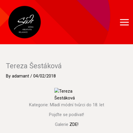
Skip
to
content
Tereza Šestáková
By
adamant
/
04/02/2018
Kategorie: Mladí módní tvůrci do 18. let
Pojďte se podívat!
Galerie
ZDE!