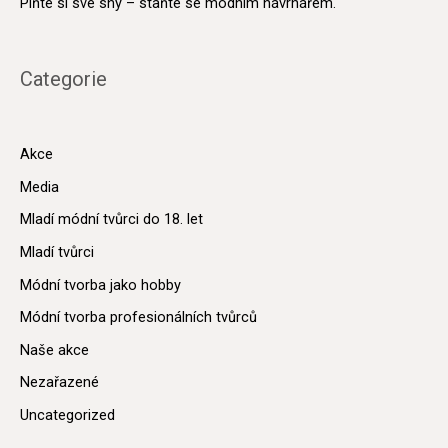
Plňte si své sny – staňte se módním návrhářem.
Categorie
Akce
Media
Mladí módní tvůrci do 18. let
Mladí tvůrci
Módní tvorba jako hobby
Módní tvorba profesionálních tvůrců
Naše akce
Nezařazené
Uncategorized